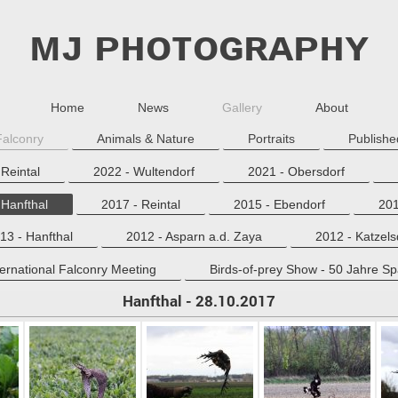
ᴍᴊ ᴘʜᴏᴛᴏɢʀᴀᴘʜʏ
Home
News
Gallery
About
Falconry
Animals & Nature
Portraits
Publishe
Reintal
2022 - Wultendorf
2021 - Obersdorf
 Hanfthal
2017 - Reintal
2015 - Ebendorf
201
13 - Hanfthal
2012 - Asparn a.d. Zaya
2012 - Katzels
ternational Falconry Meeting
Birds-of-prey Show - 50 Jahre S
Hanfthal - 28.10.2017